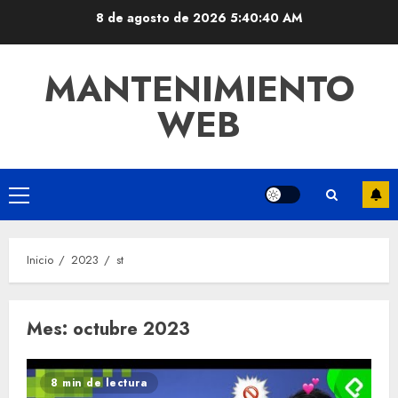
Saltar
8 de agosto de 2026
5:40:40 AM
al
contenido
MANTENIMIENTO
WEB
Menú
principal
Inicio
2023
st
Mes:
octubre 2023
8 min de lectura