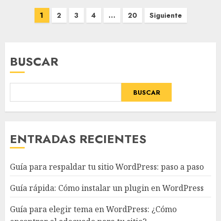
Paginación
1
2
3
4
…
20
Siguiente
de
entradas
BUSCAR
BUSCAR
ENTRADAS RECIENTES
Guía para respaldar tu sitio WordPress: paso a paso
Guía rápida: Cómo instalar un plugin en WordPress
Guía para elegir tema en WordPress: ¿Cómo