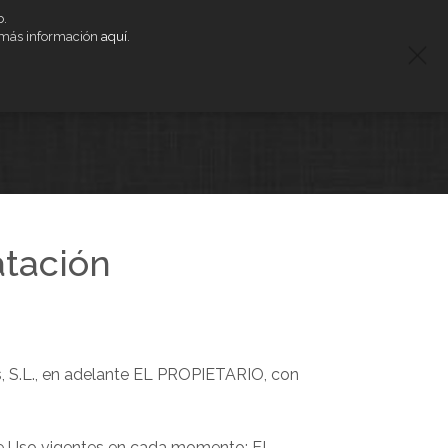
b.
91 4420 195
90 2014 866
r más información
aquí
.
ntratación
NTAJAS
TIPOS MANTENIMIENTO
CONTACTO
atación
, S.L., en adelante EL PROPIETARIO, con
 de Uso vigentes en cada momento; EL